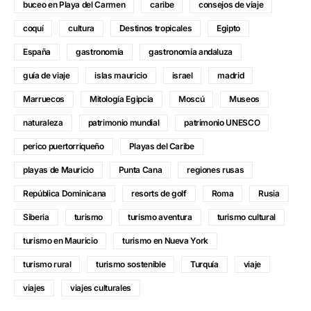
buceo en Playa del Carmen
caribe
consejos de viaje
coquí
cultura
Destinos tropicales
Egipto
España
gastronomía
gastronomía andaluza
guía de viaje
islas mauricio
israel
madrid
Marruecos
Mitología Egipcia
Moscú
Museos
naturaleza
patrimonio mundial
patrimonio UNESCO
perico puertorriqueño
Playas del Caribe
playas de Mauricio
Punta Cana
regiones rusas
República Dominicana
resorts de golf
Roma
Rusia
Siberia
turismo
turismo aventura
turismo cultural
turismo en Mauricio
turismo en Nueva York
turismo rural
turismo sostenible
Turquía
viaje
viajes
viajes culturales