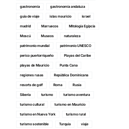
gastronomía
gastronomía andaluza
guía de viaje
islas mauricio
israel
madrid
Marruecos
Mitología Egipcia
Moscú
Museos
naturaleza
patrimonio mundial
patrimonio UNESCO
perico puertorriqueño
Playas del Caribe
playas de Mauricio
Punta Cana
regiones rusas
República Dominicana
resorts de golf
Roma
Rusia
Siberia
turismo
turismo aventura
turismo cultural
turismo en Mauricio
turismo en Nueva York
turismo rural
turismo sostenible
Turquía
viaje