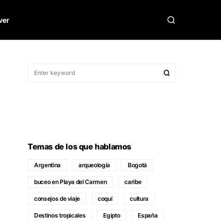
ver
Temas de los que hablamos
Argentina
arqueología
Bogotá
buceo en Playa del Carmen
caribe
consejos de viaje
coquí
cultura
Destinos tropicales
Egipto
España