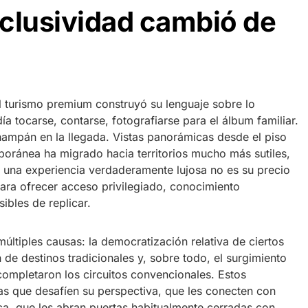
clusividad cambió de
el turismo premium construyó su lenguaje sobre lo
día tocarse, contarse, fotografiarse para el álbum familiar.
hampán en la llegada. Vistas panorámicas desde el piso
poránea ha migrado hacia territorios mucho más sutiles,
y una experiencia verdaderamente lujosa no es su precio
para ofrecer acceso privilegiado, conocimiento
bles de replicar.
ltiples causas: la democratización relativa de ciertos
n de destinos tradicionales y, sobre todo, el surgimiento
completaron los circuitos convencionales. Estos
s que desafíen su perspectiva, que les conecten con
a, que les abran puertas habitualmente cerradas con