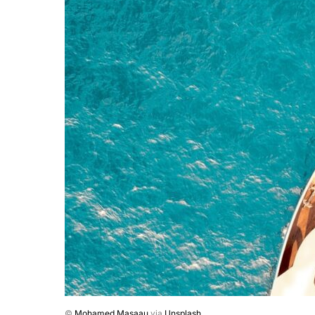
©
Mohamed Masaau
via
Unsplash