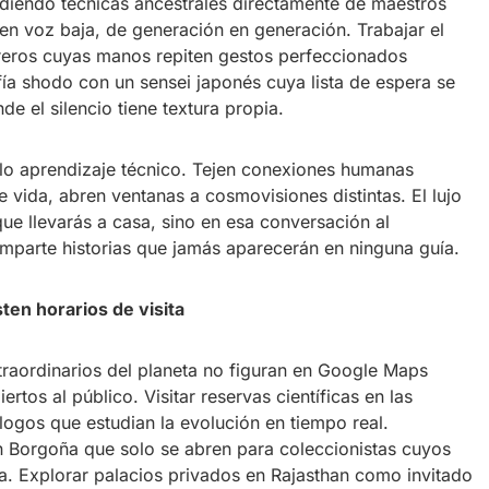
endo técnicas ancestrales directamente de maestros
en voz baja, de generación en generación. Trabajar el
reros cuyas manos repiten gestos perfeccionados
fía shodo con un sensei japonés cuya lista de espera se
e el silencio tiene textura propia.
lo aprendizaje técnico. Tejen conexiones humanas
e vida, abren ventanas a cosmovisiones distintas. El lujo
que llevarás a casa, sino en esa conversación al
mparte historias que jamás aparecerán en ninguna guía.
ten horarios de visita
raordinarios del planeta no figuran en Google Maps
tos al público. Visitar reservas científicas en las
gos que estudian la evolución en tiempo real.
 Borgoña que solo se abren para coleccionistas cuyos
 Explorar palacios privados en Rajasthan como invitado