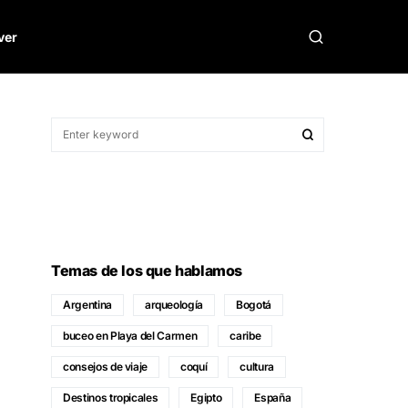
ver
Temas de los que hablamos
Argentina
arqueología
Bogotá
buceo en Playa del Carmen
caribe
consejos de viaje
coquí
cultura
Destinos tropicales
Egipto
España