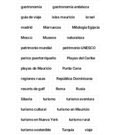
gastronomía
gastronomía andaluza
guía de viaje
islas mauricio
israel
madrid
Marruecos
Mitología Egipcia
Moscú
Museos
naturaleza
patrimonio mundial
patrimonio UNESCO
perico puertorriqueño
Playas del Caribe
playas de Mauricio
Punta Cana
regiones rusas
República Dominicana
resorts de golf
Roma
Rusia
Siberia
turismo
turismo aventura
turismo cultural
turismo en Mauricio
turismo en Nueva York
turismo rural
turismo sostenible
Turquía
viaje