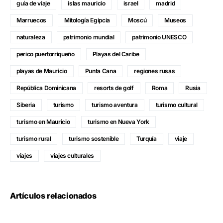
guía de viaje
islas mauricio
israel
madrid
Marruecos
Mitología Egipcia
Moscú
Museos
naturaleza
patrimonio mundial
patrimonio UNESCO
perico puertorriqueño
Playas del Caribe
playas de Mauricio
Punta Cana
regiones rusas
República Dominicana
resorts de golf
Roma
Rusia
Siberia
turismo
turismo aventura
turismo cultural
turismo en Mauricio
turismo en Nueva York
turismo rural
turismo sostenible
Turquía
viaje
viajes
viajes culturales
Artículos relacionados