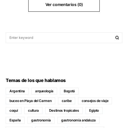
Ver comentarios (0)
Temas de los que hablamos
Argentina
arqueología
Bogotá
buceo en Playa del Carmen
caribe
consejos de viaje
coquí
cultura
Destinos tropicales
Egipto
España
gastronomía
gastronomía andaluza