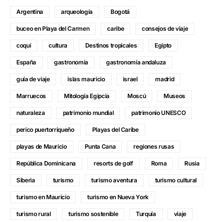
Argentina
arqueología
Bogotá
buceo en Playa del Carmen
caribe
consejos de viaje
coquí
cultura
Destinos tropicales
Egipto
España
gastronomía
gastronomía andaluza
guía de viaje
islas mauricio
israel
madrid
Marruecos
Mitología Egipcia
Moscú
Museos
naturaleza
patrimonio mundial
patrimonio UNESCO
perico puertorriqueño
Playas del Caribe
playas de Mauricio
Punta Cana
regiones rusas
República Dominicana
resorts de golf
Roma
Rusia
Siberia
turismo
turismo aventura
turismo cultural
turismo en Mauricio
turismo en Nueva York
turismo rural
turismo sostenible
Turquía
viaje