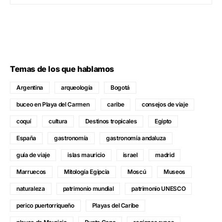
Temas de los que hablamos
Argentina
arqueología
Bogotá
buceo en Playa del Carmen
caribe
consejos de viaje
coquí
cultura
Destinos tropicales
Egipto
España
gastronomía
gastronomía andaluza
guía de viaje
islas mauricio
israel
madrid
Marruecos
Mitología Egipcia
Moscú
Museos
naturaleza
patrimonio mundial
patrimonio UNESCO
perico puertorriqueño
Playas del Caribe