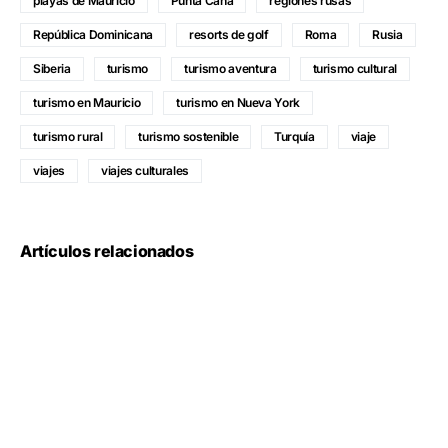
playas de Mauricio
Punta Cana
regiones rusas
República Dominicana
resorts de golf
Roma
Rusia
Siberia
turismo
turismo aventura
turismo cultural
turismo en Mauricio
turismo en Nueva York
turismo rural
turismo sostenible
Turquía
viaje
viajes
viajes culturales
Artículos relacionados