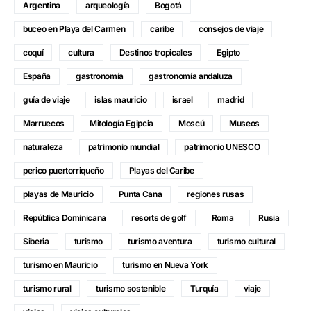
Argentina
arqueología
Bogotá
buceo en Playa del Carmen
caribe
consejos de viaje
coquí
cultura
Destinos tropicales
Egipto
España
gastronomía
gastronomía andaluza
guía de viaje
islas mauricio
israel
madrid
Marruecos
Mitología Egipcia
Moscú
Museos
naturaleza
patrimonio mundial
patrimonio UNESCO
perico puertorriqueño
Playas del Caribe
playas de Mauricio
Punta Cana
regiones rusas
República Dominicana
resorts de golf
Roma
Rusia
Siberia
turismo
turismo aventura
turismo cultural
turismo en Mauricio
turismo en Nueva York
turismo rural
turismo sostenible
Turquía
viaje