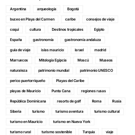
Argentina
arqueología
Bogotá
buceo en Playa del Carmen
caribe
consejos de viaje
coquí
cultura
Destinos tropicales
Egipto
España
gastronomía
gastronomía andaluza
guía de viaje
islas mauricio
israel
madrid
Marruecos
Mitología Egipcia
Moscú
Museos
naturaleza
patrimonio mundial
patrimonio UNESCO
perico puertorriqueño
Playas del Caribe
playas de Mauricio
Punta Cana
regiones rusas
República Dominicana
resorts de golf
Roma
Rusia
Siberia
turismo
turismo aventura
turismo cultural
turismo en Mauricio
turismo en Nueva York
turismo rural
turismo sostenible
Turquía
viaje