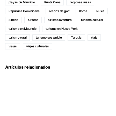
playas de Mauricio
Punta Cana
regiones rusas
República Dominicana
resorts de golf
Roma
Rusia
Siberia
turismo
turismo aventura
turismo cultural
turismo en Mauricio
turismo en Nueva York
turismo rural
turismo sostenible
Turquía
viaje
viajes
viajes culturales
Artículos relacionados