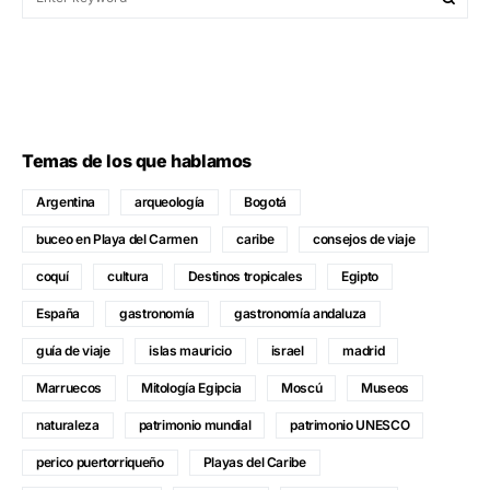
Temas de los que hablamos
Argentina
arqueología
Bogotá
buceo en Playa del Carmen
caribe
consejos de viaje
coquí
cultura
Destinos tropicales
Egipto
España
gastronomía
gastronomía andaluza
guía de viaje
islas mauricio
israel
madrid
Marruecos
Mitología Egipcia
Moscú
Museos
naturaleza
patrimonio mundial
patrimonio UNESCO
perico puertorriqueño
Playas del Caribe