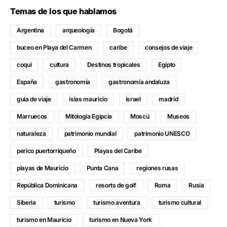
Temas de los que hablamos
Argentina
arqueología
Bogotá
buceo en Playa del Carmen
caribe
consejos de viaje
coquí
cultura
Destinos tropicales
Egipto
España
gastronomía
gastronomía andaluza
guía de viaje
islas mauricio
israel
madrid
Marruecos
Mitología Egipcia
Moscú
Museos
naturaleza
patrimonio mundial
patrimonio UNESCO
perico puertorriqueño
Playas del Caribe
playas de Mauricio
Punta Cana
regiones rusas
República Dominicana
resorts de golf
Roma
Rusia
Siberia
turismo
turismo aventura
turismo cultural
turismo en Mauricio
turismo en Nueva York