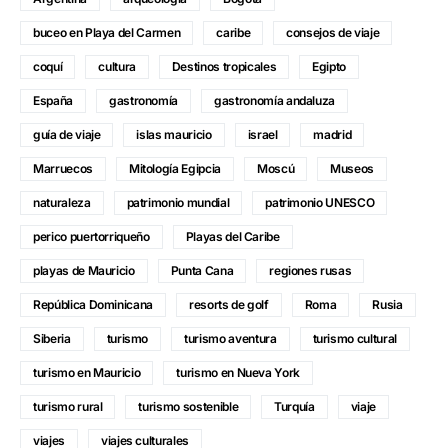
buceo en Playa del Carmen
caribe
consejos de viaje
coquí
cultura
Destinos tropicales
Egipto
España
gastronomía
gastronomía andaluza
guía de viaje
islas mauricio
israel
madrid
Marruecos
Mitología Egipcia
Moscú
Museos
naturaleza
patrimonio mundial
patrimonio UNESCO
perico puertorriqueño
Playas del Caribe
playas de Mauricio
Punta Cana
regiones rusas
República Dominicana
resorts de golf
Roma
Rusia
Siberia
turismo
turismo aventura
turismo cultural
turismo en Mauricio
turismo en Nueva York
turismo rural
turismo sostenible
Turquía
viaje
viajes
viajes culturales