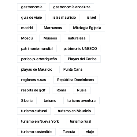
gastronomía
gastronomía andaluza
guía de viaje
islas mauricio
israel
madrid
Marruecos
Mitología Egipcia
Moscú
Museos
naturaleza
patrimonio mundial
patrimonio UNESCO
perico puertorriqueño
Playas del Caribe
playas de Mauricio
Punta Cana
regiones rusas
República Dominicana
resorts de golf
Roma
Rusia
Siberia
turismo
turismo aventura
turismo cultural
turismo en Mauricio
turismo en Nueva York
turismo rural
turismo sostenible
Turquía
viaje