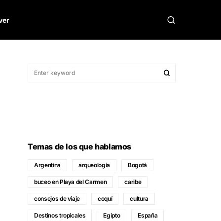
ver
Temas de los que hablamos
Argentina
arqueología
Bogotá
buceo en Playa del Carmen
caribe
consejos de viaje
coquí
cultura
Destinos tropicales
Egipto
España