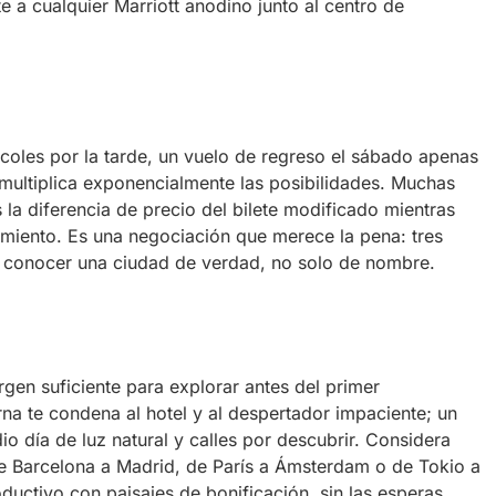
e a cualquier Marriott anodino junto al centro de
rcoles por la tarde, un vuelo de regreso el sábado apenas
 multiplica exponencialmente las posibilidades. Muchas
a diferencia de precio del bilete modificado mientras
jamiento. Es una negociación que merece la pena: tres
a conocer una ciudad de verdad, no solo de nombre.
gen suficiente para explorar antes del primer
a te condena al hotel y al despertador impaciente; un
io día de luz natural y calles por descubrir. Considera
 de Barcelona a Madrid, de París a Ámsterdam o de Tokio a
ductivo con paisajes de bonificación, sin las esperas