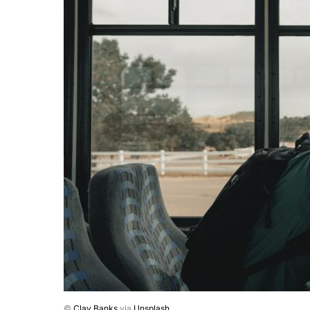
©
Clay Banks
via
Unsplash