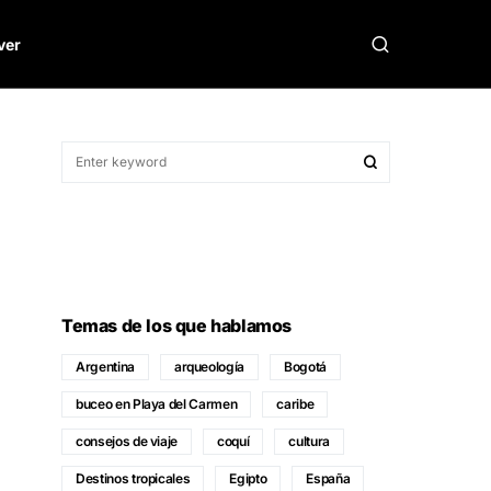
ver
Temas de los que hablamos
Argentina
arqueología
Bogotá
buceo en Playa del Carmen
caribe
consejos de viaje
coquí
cultura
Destinos tropicales
Egipto
España