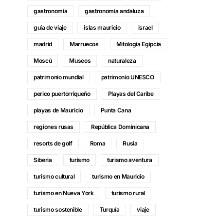
gastronomía
gastronomía andaluza
guía de viaje
islas mauricio
israel
madrid
Marruecos
Mitología Egipcia
Moscú
Museos
naturaleza
patrimonio mundial
patrimonio UNESCO
perico puertorriqueño
Playas del Caribe
playas de Mauricio
Punta Cana
regiones rusas
República Dominicana
resorts de golf
Roma
Rusia
Siberia
turismo
turismo aventura
turismo cultural
turismo en Mauricio
turismo en Nueva York
turismo rural
turismo sostenible
Turquía
viaje