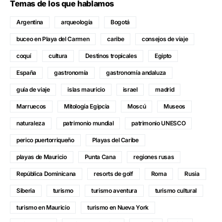
Temas de los que hablamos
Argentina
arqueología
Bogotá
buceo en Playa del Carmen
caribe
consejos de viaje
coquí
cultura
Destinos tropicales
Egipto
España
gastronomía
gastronomía andaluza
guía de viaje
islas mauricio
israel
madrid
Marruecos
Mitología Egipcia
Moscú
Museos
naturaleza
patrimonio mundial
patrimonio UNESCO
perico puertorriqueño
Playas del Caribe
playas de Mauricio
Punta Cana
regiones rusas
República Dominicana
resorts de golf
Roma
Rusia
Siberia
turismo
turismo aventura
turismo cultural
turismo en Mauricio
turismo en Nueva York