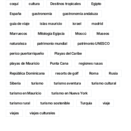
coquí
cultura
Destinos tropicales
Egipto
España
gastronomía
gastronomía andaluza
guía de viaje
islas mauricio
israel
madrid
Marruecos
Mitología Egipcia
Moscú
Museos
naturaleza
patrimonio mundial
patrimonio UNESCO
perico puertorriqueño
Playas del Caribe
playas de Mauricio
Punta Cana
regiones rusas
República Dominicana
resorts de golf
Roma
Rusia
Siberia
turismo
turismo aventura
turismo cultural
turismo en Mauricio
turismo en Nueva York
turismo rural
turismo sostenible
Turquía
viaje
viajes
viajes culturales