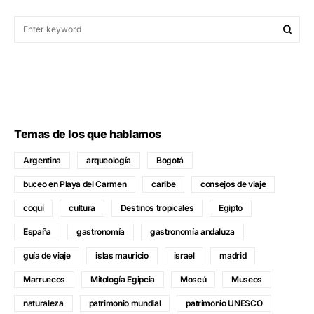
Temas de los que hablamos
Argentina
arqueología
Bogotá
buceo en Playa del Carmen
caribe
consejos de viaje
coquí
cultura
Destinos tropicales
Egipto
España
gastronomía
gastronomía andaluza
guía de viaje
islas mauricio
israel
madrid
Marruecos
Mitología Egipcia
Moscú
Museos
naturaleza
patrimonio mundial
patrimonio UNESCO