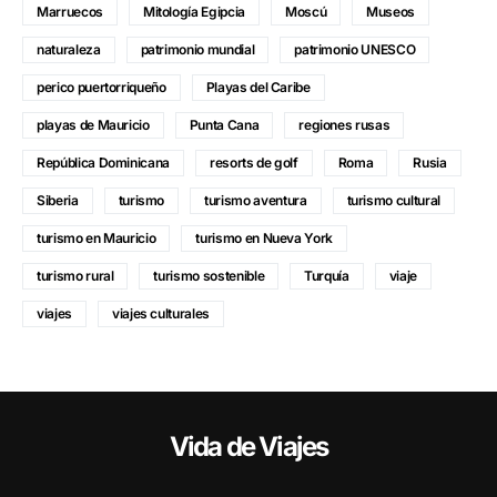
Marruecos
Mitología Egipcia
Moscú
Museos
naturaleza
patrimonio mundial
patrimonio UNESCO
perico puertorriqueño
Playas del Caribe
playas de Mauricio
Punta Cana
regiones rusas
República Dominicana
resorts de golf
Roma
Rusia
Siberia
turismo
turismo aventura
turismo cultural
turismo en Mauricio
turismo en Nueva York
turismo rural
turismo sostenible
Turquía
viaje
viajes
viajes culturales
Vida de Viajes