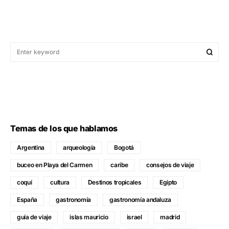
Temas de los que hablamos
Argentina
arqueología
Bogotá
buceo en Playa del Carmen
caribe
consejos de viaje
coquí
cultura
Destinos tropicales
Egipto
España
gastronomía
gastronomía andaluza
guía de viaje
islas mauricio
israel
madrid