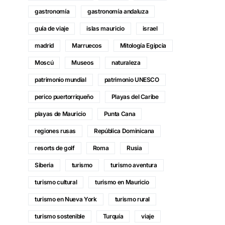
gastronomía
gastronomía andaluza
guía de viaje
islas mauricio
israel
madrid
Marruecos
Mitología Egipcia
Moscú
Museos
naturaleza
patrimonio mundial
patrimonio UNESCO
perico puertorriqueño
Playas del Caribe
playas de Mauricio
Punta Cana
regiones rusas
República Dominicana
resorts de golf
Roma
Rusia
Siberia
turismo
turismo aventura
turismo cultural
turismo en Mauricio
turismo en Nueva York
turismo rural
turismo sostenible
Turquía
viaje