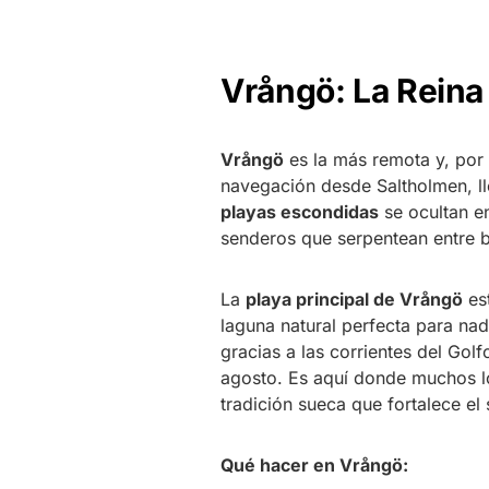
Vrångö: La Reina
Vrångö
es la más remota y, por t
navegación desde Saltholmen, ll
playas escondidas
se ocultan en
senderos que serpentean entre 
La
playa principal de Vrångö
es
laguna natural perfecta para na
gracias a las corrientes del Gol
agosto. Es aquí donde muchos loc
tradición sueca que fortalece el
Qué hacer en Vrångö: