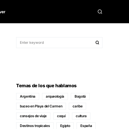
ver
Temas de los que hablamos
Argentina
arqueología
Bogotá
buceo en Playa del Carmen
caribe
consejos de viaje
coquí
cultura
Destinos tropicales
Egipto
España