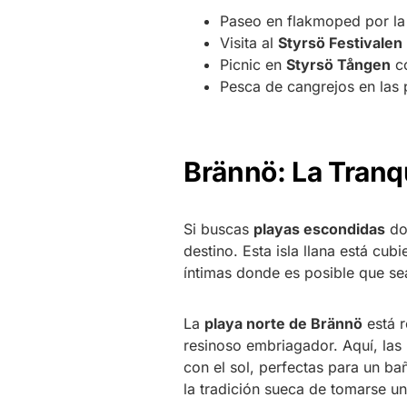
Paseo en flakmoped por la 
Visita al
Styrsö Festivalen
Picnic en
Styrsö Tången
co
Pesca de cangrejos en las
Brännö: La Tranq
Si buscas
playas escondidas
don
destino. Esta isla llana está cu
íntimas donde es posible que sea
La
playa norte de Brännö
está 
resinoso embriagador. Aquí, las 
con el sol, perfectas para un bañ
la tradición sueca de tomarse un